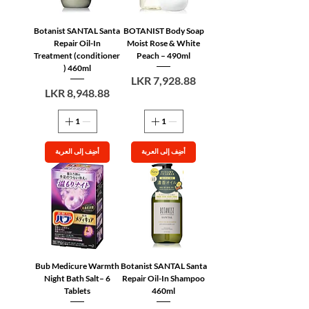
Botanist SANTAL Santa
BOTANIST Body Soap
Repair Oil-In
Moist Rose & White
Treatment (conditioner
Peach – 490ml
) 460ml
السعر
السعر
أضِف إلى العربة
أضِف إلى العربة
Bub Medicure Warmth
Botanist SANTAL Santa
Night Bath Salt– 6
Repair Oil-In Shampoo
Tablets
460ml