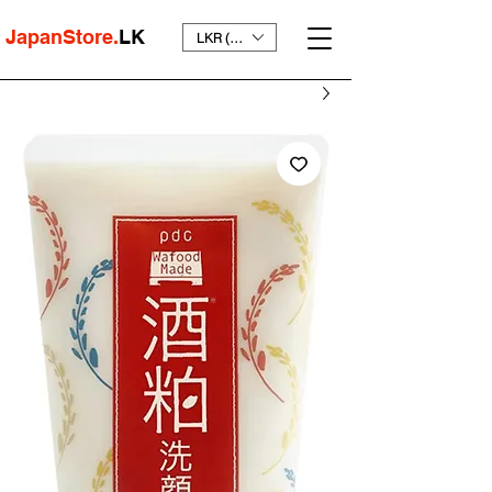
JapanStore.
LK
LKR (₨)