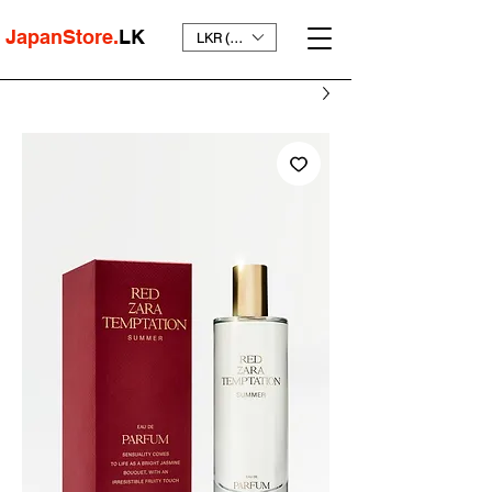
JapanStore.
LK
LKR (₨)