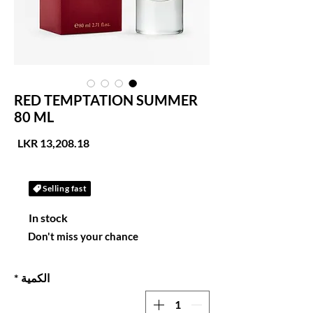
RED TEMPTATION SUMMER
80 ML
السع
Selling fast
In stock
Don't miss your chance
الكمية
*